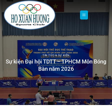
Chuyển
đến
nội
dung
TIN TỨC & SỰ KIỆN
Sự kiện Đại hội TDTT – TPHCM Môn Bóng
Bàn năm 2026