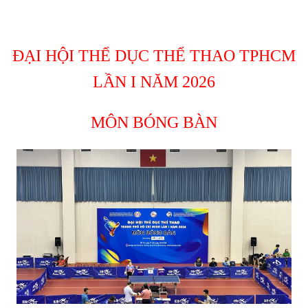
ĐẠI HỘI THỂ DỤC THỂ THAO TPHCM
LẦN I NĂM 2026
MÔN BÓNG BÀN