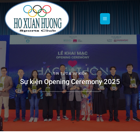
Chuyển
đến
nội
dung
TIN TỨC & SỰ KIỆN
Sự kiện Opening Ceremony 2025